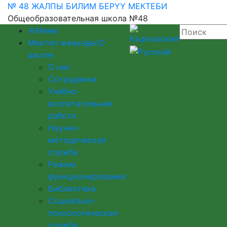
№ 48 ЖАЛПЫ БИЛИМ БЕРҮҮ МЕКТЕБИ
Общеобразовательная школа №48
Меню
Мектеп жөнүндө/О
школе
О нас
Сотрудники
Учебно-
воспитательная
работа
Научно-
методическая
служба
Режим
функционирования
Библиотека
Социально-
психологическая
служба