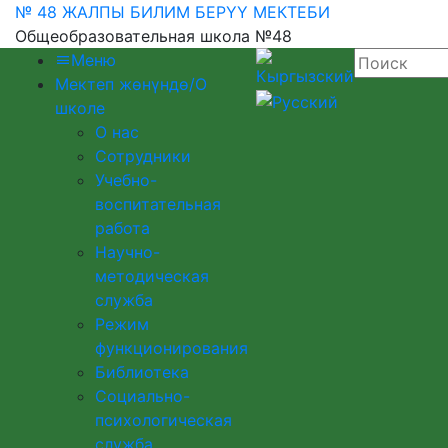
№ 48 ЖАЛПЫ БИЛИМ БЕРҮҮ МЕКТЕБИ
Общеобразовательная школа №48
Меню
Мектеп жөнүндө/О
школе
О нас
Сотрудники
Учебно-
воспитательная
работа
Научно-
методическая
служба
Режим
функционирования
Библиотека
Социально-
психологическая
служба