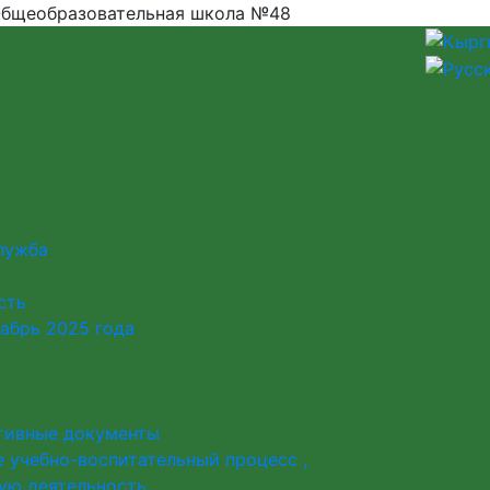
бщеобразовательная школа №48
лужба
сть
абрь 2025 года
тивные документы
 учебно-воспитательный процесс ,
ую деятельность