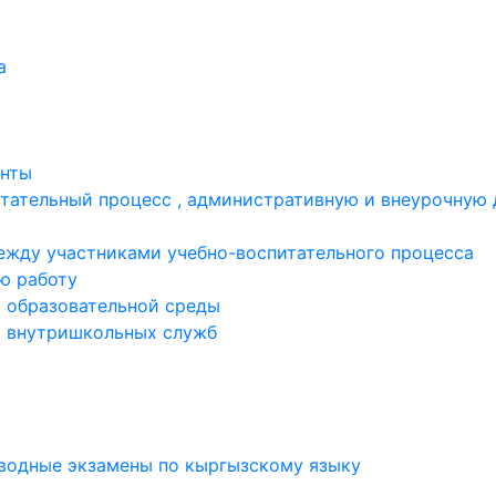
а
енты
тательный процесс , административную и внеурочную 
жду участниками учебно-воспитательного процесса
ю работу
 образовательной среды
ь внутришкольных служб
еводные экзамены по кыргызскому языку