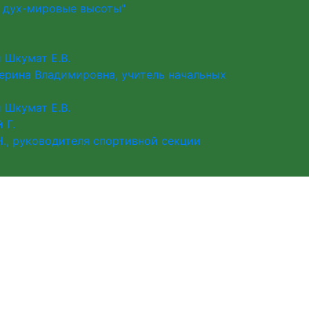
й дух-мировые высоты"
 Шкумат Е.В.
ерина Владимировна, учитель начальных
 Шкумат Е.В.
 Г.
., руководителя спортивной секции