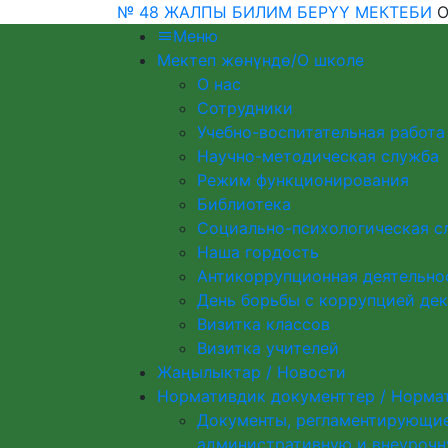
№ 48 ЖАЛПЫ БИЛИМ БЕРҮҮ МЕКТЕБИ
О
Меню
Мектеп жөнүндө/О школе
О нас
Сотрудники
Учебно-воспитательная работа
Научно-методическая служба
Режим функционирования
Библиотека
Социально-психологическая с
Наша гордость
Антикоррупционная деятельно
День борьбы с коррупцией дек
Визитка классов
Визитка учителей
Жаңылыктар / Новости
Нормативдик документтер / Норма
Документы, регламентирующие
административную и внеурочн