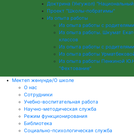
Доктрина (Унгужол) "Национальны
Проект "Школы-побратимы"
Из опыта работы
Из опыта работы с родителями
Из опыта работы. Шкумат Екат
классов
Из опыта работы с родителями
Из опыта работы Урматбековой
Из опыта работы Пенкиной Ю.Н
"Фехтование"
Мектеп жөнүндө/О школе
О нас
Сотрудники
Учебно-воспитательная работа
Научно-методическая служба
Режим функционирования
Библиотека
Социально-психологическая служба