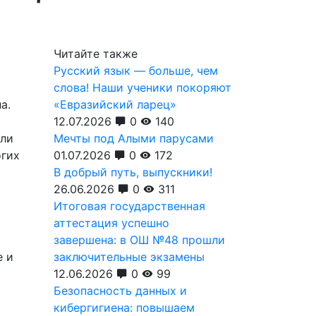
Читайте также
Русский язык — больше, чем
слова! Наши ученики покоряют
а.
«Евразийский ларец»
12.07.2026
0
140
ыли
Мечты под Алыми парусами
огих
01.07.2026
0
172
В добрый путь, выпускники!
26.06.2026
0
311
Итоговая государственная
аттестация успешно
завершена: в ОШ №48 прошли
е и
заключительные экзамены
12.06.2026
0
99
Безопасность данных и
кибергигиена: повышаем