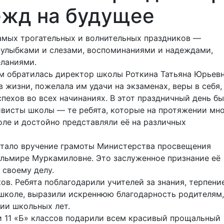
ежд на будущее
амых трогательных и волнительных праздников —
 улыбками и слезами, воспоминаниями и надеждами,
ланиями.
м обратилась директор школы Роткина Татьяна Юрьевн
 жизни, пожелала им удачи на экзаменах, веры в себя,
пехов во всех начинаниях. В этот праздничный день б
ивисты школы — те ребята, которые на протяжении мн
оле и достойно представляли её на различных
ало вручение грамоты Министерства просвещения
ульмире Муркамиловне. Это заслуженное признание её
 своему делу.
ов. Ребята поблагодарили учителей за знания, терпени
 школе, выразили искреннюю благодарность родителям,
ии школьных лет.
и 11 «Б» классов подарили всем красивый прощальный