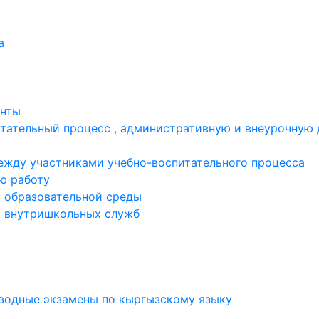
а
енты
тательный процесс , административную и внеурочную 
жду участниками учебно-воспитательного процесса
ю работу
 образовательной среды
ь внутришкольных служб
еводные экзамены по кыргызскому языку