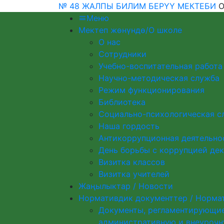
№ 48 ЖАЛПЫ БИЛИМ БЕРҮҮ МЕКТЕБИ
О
Меню
Мектеп жөнүндө/О школе
О нас
Сотрудники
Учебно-воспитательная работа
Научно-методическая служба
Режим функционирования
Библиотека
Социально-психологическая с
Наша гордость
Антикоррупционная деятельно
День борьбы с коррупцией дек
Визитка классов
Визитка учителей
Жаңылыктар / Новости
Нормативдик документтер / Норма
Документы, регламентирующие
административную и внеурочн