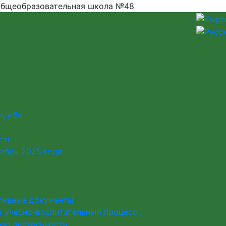
бщеобразовательная школа №48
лужба
сть
абрь 2025 года
тивные документы
 учебно-воспитательный процесс ,
ую деятельность