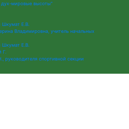
й дух-мировые высоты"
 Шкумат Е.В.
ерина Владимировна, учитель начальных
 Шкумат Е.В.
 Г.
., руководителя спортивной секции