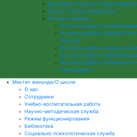
Доктрина (Унгужол) "Национальны
Проект "Школы-побратимы"
Из опыта работы
Из опыта работы с родителями
Из опыта работы. Шкумат Екат
классов
Из опыта работы с родителями
Из опыта работы Урматбековой
Из опыта работы Пенкиной Ю.Н
"Фехтование"
Мектеп жөнүндө/О школе
О нас
Сотрудники
Учебно-воспитательная работа
Научно-методическая служба
Режим функционирования
Библиотека
Социально-психологическая служба